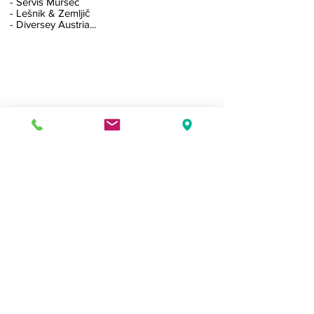
- Servis Muršec
- Lešnik & Zemljič
- Diversey Austria...